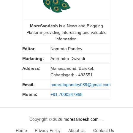
MoreSandesh
is a News and Blogging
Platform providing interesting and valuable
information.
Editor:
Namrata Pandey
Marketing:
Amrendra Dwivedi
Address:
Mahasamund, Barekel,
Chhattisgarh - 493551
Email:
namratapandey039@gmail.com
Mobile:
+91 7000347968
Copyright © 2026
moresandesh.com
- .
Home
Privacy Policy
About Us
Contact Us