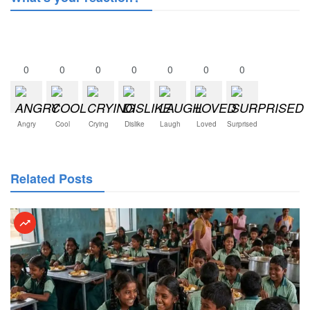
0
0
0
0
0
0
0
Angry
Cool
Crying
Dislike
Laugh
Loved
Surprised
Related Posts