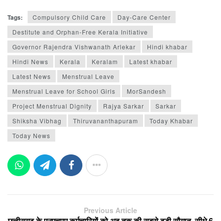
Tags:
Compulsory Child Care
Day-Care Center
Destitute and Orphan-Free Kerala Initiative
Governor Rajendra Vishwanath Arlekar
Hindi khabar
Hindi News
Kerala
Keralam
Latest khabar
Latest News
Menstrual Leave
Menstrual Leave for School Girls
MorSandesh
Project Menstrual Dignity
Rajya Sarkar
Sarkar
Shiksha Vibhag
Thiruvananthapuram
Today Khabar
Today News
Previous Article
छत्तीसगढ़ के एनएचएम कर्मचारियों को अब तक की सबसे बड़ी सौगात, सीधे 6