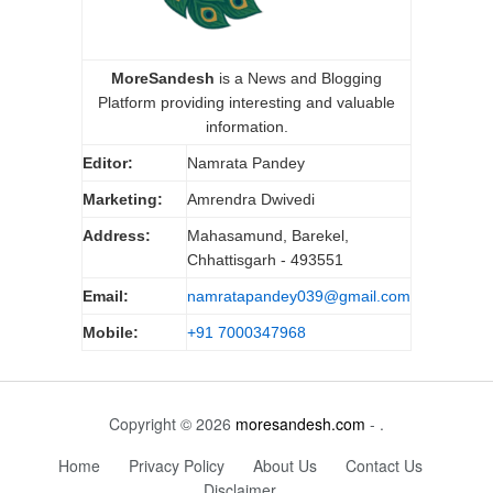
MoreSandesh
is a News and Blogging
Platform providing interesting and valuable
information.
Editor:
Namrata Pandey
Marketing:
Amrendra Dwivedi
Address:
Mahasamund, Barekel,
Chhattisgarh - 493551
Email:
namratapandey039@gmail.com
Mobile:
+91 7000347968
Copyright © 2026
moresandesh.com
- .
Home
Privacy Policy
About Us
Contact Us
Disclaimer