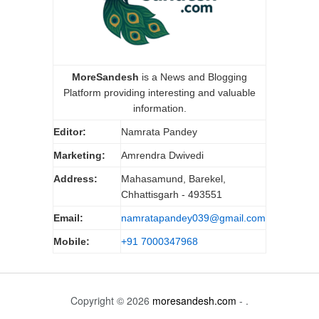
MoreSandesh
is a News and Blogging
Platform providing interesting and valuable
information.
Editor:
Namrata Pandey
Marketing:
Amrendra Dwivedi
Address:
Mahasamund, Barekel,
Chhattisgarh - 493551
Email:
namratapandey039@gmail.com
Mobile:
+91 7000347968
Copyright © 2026
moresandesh.com
- .