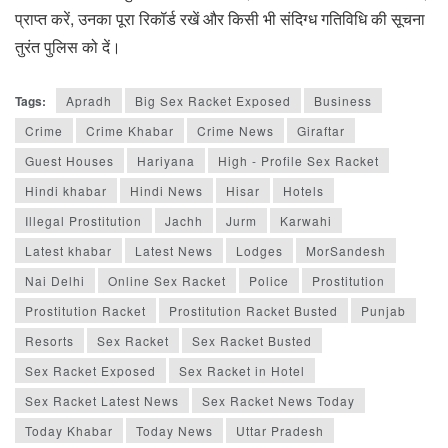
प्राप्त करें, उनका पूरा रिकॉर्ड रखें और किसी भी संदिग्ध गतिविधि की सूचना
तुरंत पुलिस को दें।
Tags:
Apradh
Big Sex Racket Exposed
Business
Crime
Crime Khabar
Crime News
Giraftar
Guest Houses
Hariyana
High - Profile Sex Racket
Hindi khabar
Hindi News
Hisar
Hotels
Illegal Prostitution
Jachh
Jurm
Karwahi
Latest khabar
Latest News
Lodges
MorSandesh
Nai Delhi
Online Sex Racket
Police
Prostitution
Prostitution Racket
Prostitution Racket Busted
Punjab
Resorts
Sex Racket
Sex Racket Busted
Sex Racket Exposed
Sex Racket in Hotel
Sex Racket Latest News
Sex Racket News Today
Today Khabar
Today News
Uttar Pradesh