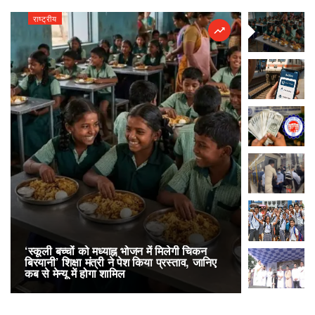
राष्ट्रीय
राष्ट्रीय
‘स्कूली बच्चों को मध्याह्न भोजन में मिलेगी चिकन
RailOne App
बिरयानी’ शिक्षा मंत्री ने पेश किया प्रस्ताव, जानिए
लोकप्रिय, एक
कब से मेन्यू में होगा शामिल
अनारक्षित 