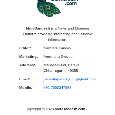
MoreSandesh
is a News and Blogging
Platform providing interesting and valuable
information.
Editor:
Namrata Pandey
Marketing:
Amrendra Dwivedi
Address:
Mahasamund, Barekel,
Chhattisgarh - 493551
Email:
namratapandey039@gmail.com
Mobile:
+91 7000347968
Copyright © 2026
moresandesh.com
- .