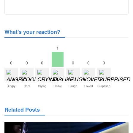
What's your reaction?
1
0
0
0
0
0
0
Angry
Cool
Crying
Dislike
Laugh
Loved
Surprised
Related Posts