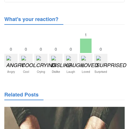
What's your reaction?
1
0
0
0
0
0
0
Angry
Cool
Crying
Dislike
Laugh
Loved
Surprised
Related Posts