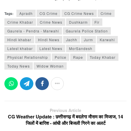
Tags:
Apradh
CG Crime
CG Crime News
Crime
Crime Khabar
Crime News
Dushkarm
Fir
Gaurela - Pendra - Marwahi
Gaurela Police Station
Hindi khabar
Hindi News
Jachh
Jurm
Karwahi
Latest khabar
Latest News
MorSandesh
Physical Relationship
Police
Rape
Today Khabar
Today News
Widow Woman
Previous Article
CG Weather Update : छत्तीसगढ़ में बदलेगा मौसम का मिजाज, 14
जिलों में बारिश - आंधी और बिजली गिरने का अलर्ट