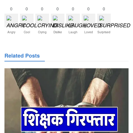
0
0
0
0
0
0
0
Angry
Cool
Crying
Dislike
Laugh
Loved
Surprised
Related Posts