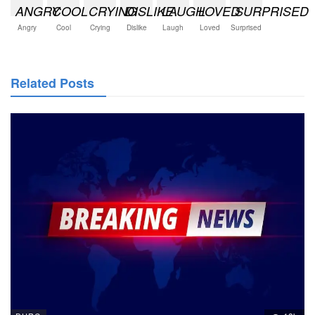
Angry
Cool
Crying
Dislike
Laugh
Loved
Surprised
Related Posts