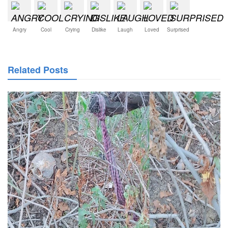
Angry
Cool
Crying
Dislike
Laugh
Loved
Surprised
Related Posts