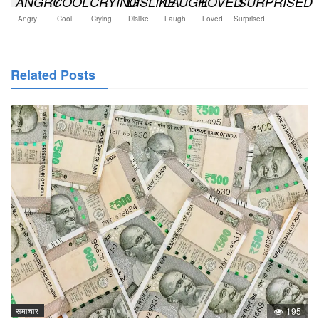
Angry
Cool
Crying
Dislike
Laugh
Loved
Surprised
Related Posts
समाचार
195