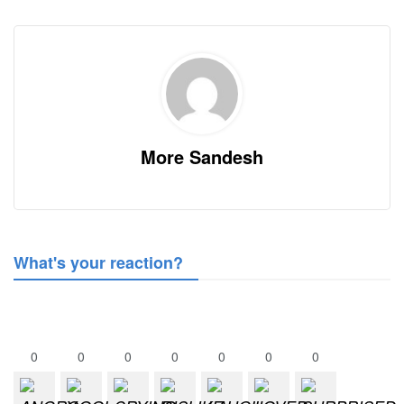
More Sandesh
What's your reaction?
0
0
0
0
0
0
0