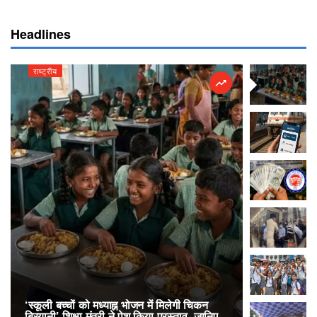
Headlines
राष्ट्रीय
राष्ट्रीय
‘स्कूली बच्चों को मध्याह्न भोजन में मिलेगी चिकन
RailOne App
बिरयानी’ शिक्षा मंत्री ने पेश किया प्रस्ताव, जानिए
लोकप्रिय, एक