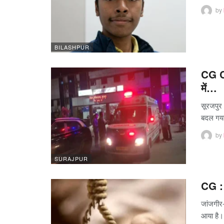
by
BILASHPUR
CG C
में…
सूरजपुर 
बदल ग
by
SURAJPUR
CG : 
जांजगीर-
आया है।