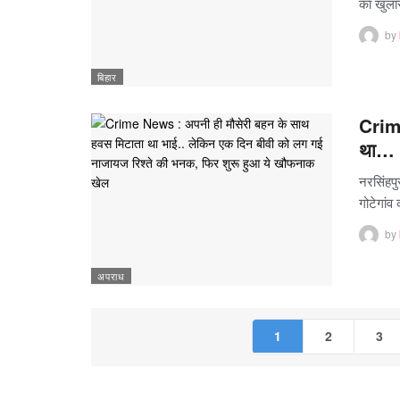
का खुल
by
बिहार
Crime
था…
नरसिंहपु
गोटेगांव
by
अपराध
1
2
3