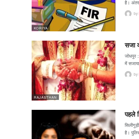
है। अंत
by
KORIYA
सजा क
जोधपुर :
में सजाय
by
RAJASTHAN
पहले 
सिलीगुड़
है। पुलि