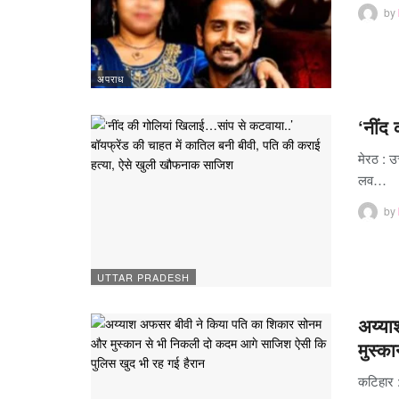
by
अपराध
‘नींद
मेरठ : उ
लव…
by
UTTAR PRADESH
अय्या
मुस्
कटिहार :