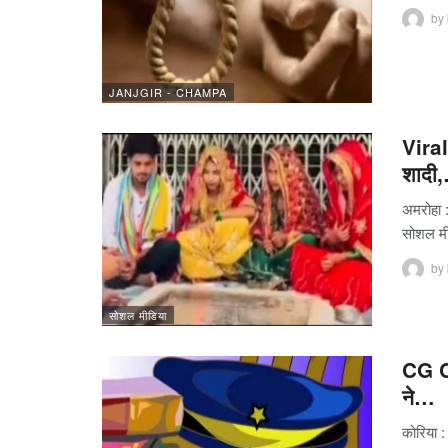
by
JANJGIR - CHAMPA
Viral
शादी
अमरो​हा 
सोशल मी
by
सोशल मीडिया
CG Cr
ने…
कोरिया :