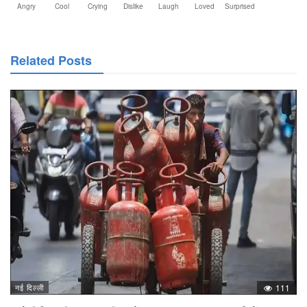
Angry
Cool
Crying
Dislike
Laugh
Loved
Surprised
Related Posts
नई दिल्ली
111