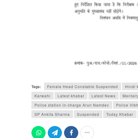
Tags:
Female Head Constable Suspended
Hindi 
Karwahi
Latest khabar
Latest News
Mentall
Police station in-charge Arun Namdev
Police Vib
SP Ankita Sharma
Suspended
Today Khabar