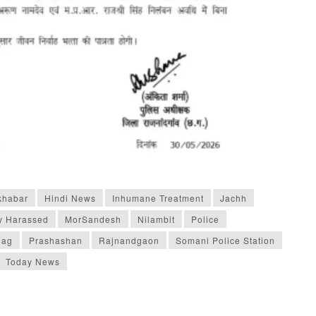
khabar
Hindi News
Inhumane Treatment
Jachh
y Harassed
MorSandesh
Nilambit
Police
hag
Prashashan
Rajnandgaon
Somani Police Station
Today News