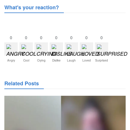
What's your reaction?
0
0
0
0
0
0
0
Angry
Cool
Crying
Dislike
Laugh
Loved
Surprised
Related Posts