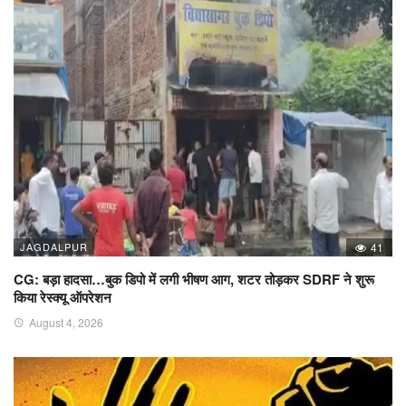
JAGDALPUR
41
CG: बड़ा हादसा…बुक डिपो में लगी भीषण आग, शटर तोड़कर SDRF ने शुरू
किया रेस्क्यू ऑपरेशन
August 4, 2026