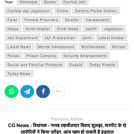
Tags:
Atmhatya
Bastar
Central Jail
Central Jail Jagdalpur
Crime
Darbha Police Station
Farar
Female Prisoners
Giraftar
Harassment
Hatya
Hindi khabar
Hindi News
Jachh
Jagdalpur
Jail Department
Jail Prashashan
Jurm
Latest khabar
Latest News
Mental Harassment
MorSandesh
Murdar
Police
Prison Complex
Security Arrangements
Social and Familial Pressure
Susaid
Today Khabar
Today News
Previous Article
CG News : विधायक - नायब तहसीलदार विवाद सुलझा, मारपीट के दो
आरोपियों ने किया सरेंडर, आज खत्म हो सकती है हड़ताल