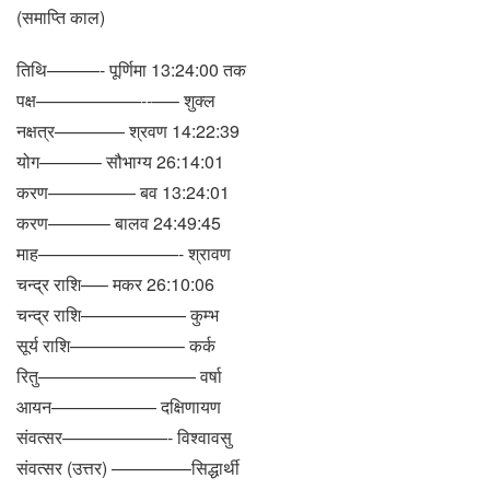
(समाप्ति काल)
तिथि———- पूर्णिमा 13:24:00 तक
पक्ष——————-‐—– शुक्ल
नक्षत्र———— श्रवण 14:22:39
योग———– सौभाग्य 26:14:01
करण————— बव 13:24:01
करण———– बालव 24:49:45
माह————————- श्रावण
चन्द्र राशि—– मकर 26:10:06
चन्द्र राशि—————— कुम्भ
सूर्य राशि——————– कर्क
रितु————————— वर्षा
आयन—————— दक्षिणायण
संवत्सर——————- विश्वावसु
संवत्सर (उत्तर) ————–सिद्धार्थी