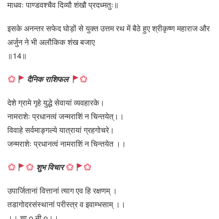
माधवः पाण्डवश्चैव दिव्यौ शंखौ प्रदध्मतुः॥
इसके अनन्तर सफेद घोड़ों से युक्त उत्तम रथ में बैठे हुए श्रीकृष्ण महाराज और
अर्जुन ने भी अलौकिक शंख बजाए
॥14॥
दैनिक राशिफल
देशे ग्रामे गृहे युद्धे सेवायां व्यवहारके।
नामराशेः प्रधानत्वं जन्मराशिं न चिन्तयेत्।।
विवाहे सर्वमाङ्गल्ये यात्रायां ग्रहगोचरे।
जन्मराशेः प्रधानत्वं नामराशिं न चिन्तयेत ।।
शुभ विचार
उपार्जितानां वित्तानां त्याग एव हि रक्षणम् ।
तडागोदरसंस्थानां परीस्त्र व इवाम्भसाम् ।।
।। चा o नी o।।