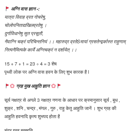
अग्नि वास ज्ञान -:
यात्रा विवाह व्रत गोचरेषु,
चोलोपनिताद्यखिलव्रतेषु ।
दुर्गाविधानेषु सुत प्रसूतौ,
नैवाग्नि चक्रं परिचिन्तनियं ।।
महारुद्र व्रतेSमायां ग्रसतेन्द्वर्कास्त राहुणाम्
नित्यनैमित्यके कार्ये अग्निचक्रं न दर्शायेत् ।।
15 + 7 + 1 = 23 ÷ 4 = 3 शेष
पृथ्वी लोक पर अग्नि वास हवन के लिए शुभ कारक है l
ग्रह मुख आहुति ज्ञान
सूर्य नक्षत्र से अगले 3 नक्षत्र गणना के आधार पर क्रमानुसार सूर्य , बुध ,
शुक्र , शनि , चन्द्र , मंगल , गुरु , राहु केतु आहुति जानें । शुभ ग्रह की
आहुति हवनादि कृत्य शुभपद होता है
चंद्र ग्रह मुखहुति