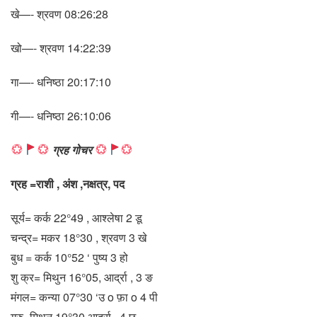
खे—- श्रवण 08:26:28
खो—- श्रवण 14:22:39
गा—- धनिष्ठा 20:17:10
गी—- धनिष्ठा 26:10:06
ग्रह गोचर
ग्रह =राशी , अंश ,नक्षत्र, पद
सूर्य= कर्क 22°49 , आश्लेषा 2 डू
चन्द्र= मकर 18°30 , श्रवण 3 खे
बुध = कर्क 10°52 ‘ पुष्य 3 हो
शु क्र= मिथुन 16°05, आर्द्रा , 3 ङ
मंगल= कन्या 07°30 ‘उ o फ़ा o 4 पी
गुरु=मिथुन 19°30 आर्द्रा , 4 छ