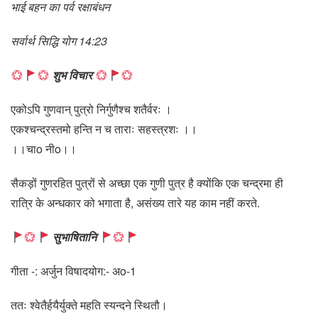
भाई बहन का पर्व रक्षाबंधन
सर्वार्थ सिद्धि योग 14:23
शुभ विचार
एकोऽपि गुणवान् पुत्रो निर्गुणैश्च शतैर्वरः ।
एकश्चन्द्रस्तमो हन्ति न च ताराः सहस्त्रशः ।।
।।चाo नीo।।
सैकड़ों गुणरहित पुत्रों से अच्छा एक गुणी पुत्र है क्योंकि एक चन्द्रमा ही
रात्रि के अन्धकार को भगाता है, असंख्य तारे यह काम नहीं करते.
सुभाषितानि
गीता -: अर्जुन विषादयोग:- अo-1
ततः श्वेतैर्हयैर्युक्ते महति स्यन्दने स्थितौ।