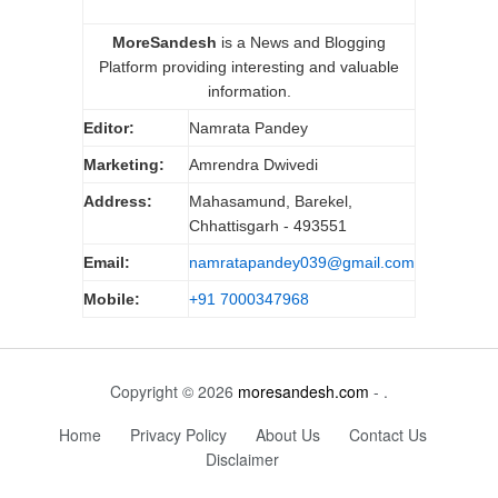
MoreSandesh
is a News and Blogging
Platform providing interesting and valuable
information.
Editor:
Namrata Pandey
Marketing:
Amrendra Dwivedi
Address:
Mahasamund, Barekel,
Chhattisgarh - 493551
Email:
namratapandey039@gmail.com
Mobile:
+91 7000347968
Copyright © 2026
moresandesh.com
- .
Home
Privacy Policy
About Us
Contact Us
Disclaimer