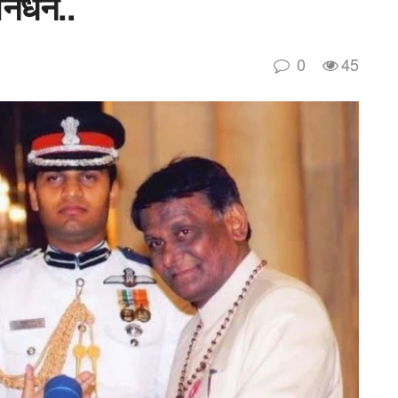
 निधन..
0
45