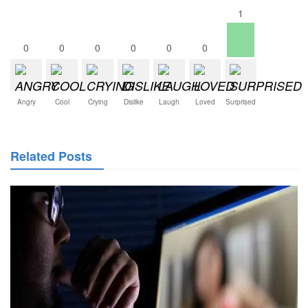
1
0
0
0
0
0
0
Angry
Cool
Crying
Dislike
Laugh
Loved
Surprised
Related Posts