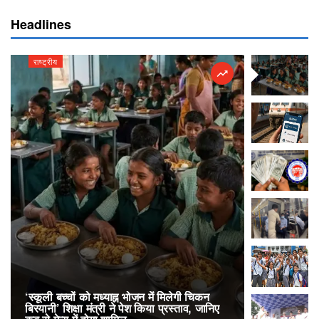
Headlines
राष्ट्रीय
राष्ट्रीय
‘स्कूली बच्चों को मध्याह्न भोजन में मिलेगी चिकन
RailOne App
बिरयानी’ शिक्षा मंत्री ने पेश किया प्रस्ताव, जानिए
लोकप्रिय, एक