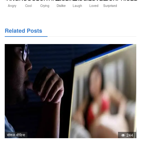
Angry
Cool
Crying
Dislike
Laugh
Loved
Surprised
Related Posts
सोशल मीडिया
244