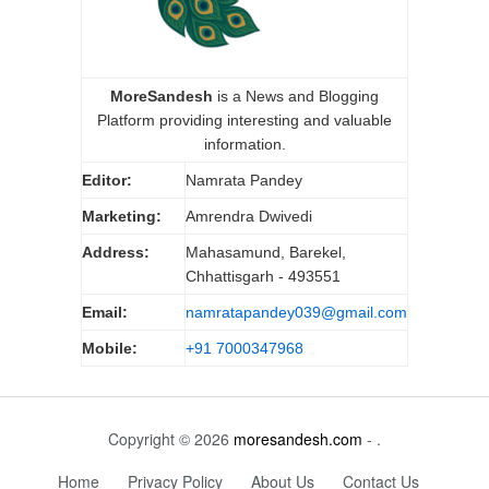
MoreSandesh
is a News and Blogging
Platform providing interesting and valuable
information.
Editor:
Namrata Pandey
Marketing:
Amrendra Dwivedi
Address:
Mahasamund, Barekel,
Chhattisgarh - 493551
Email:
namratapandey039@gmail.com
Mobile:
+91 7000347968
Copyright © 2026
moresandesh.com
- .
Home
Privacy Policy
About Us
Contact Us