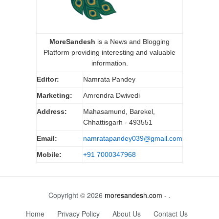
MoreSandesh
is a News and Blogging
Platform providing interesting and valuable
information.
Editor:
Namrata Pandey
Marketing:
Amrendra Dwivedi
Address:
Mahasamund, Barekel,
Chhattisgarh - 493551
Email:
namratapandey039@gmail.com
Mobile:
+91 7000347968
Copyright © 2026
moresandesh.com
- .
Home
Privacy Policy
About Us
Contact Us