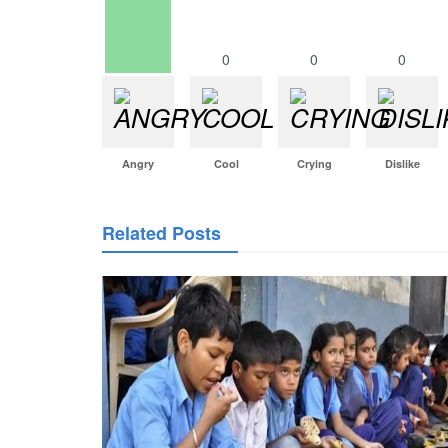
0
0
0
Angry
Cool
Crying
Dislike
Related Posts