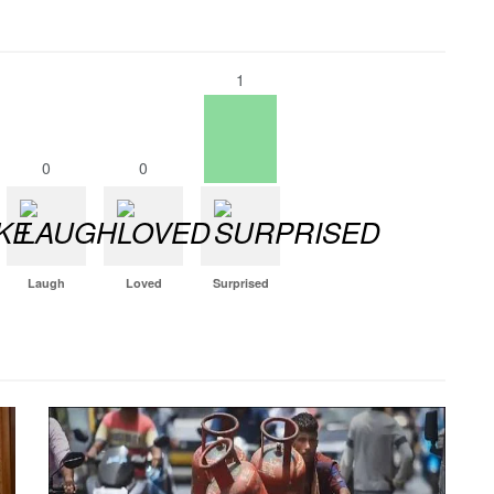
1
0
0
Laugh
Loved
Surprised