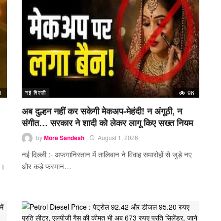
1
नई दिल्ली
96
अब दुल्हन नहीं कर सकेगी मेकअप-मेहंदी! न अंगूठी, न
संगीत… सरकार ने शादी को लेकर लागू किए सख्त नियम
by
More Sandesh
August 1, 2026
नई दिल्ली :- अफगानिस्तान में तालिबान ने विवाह समारोहों से जुड़े नए
ै।
और कड़े फरमान…