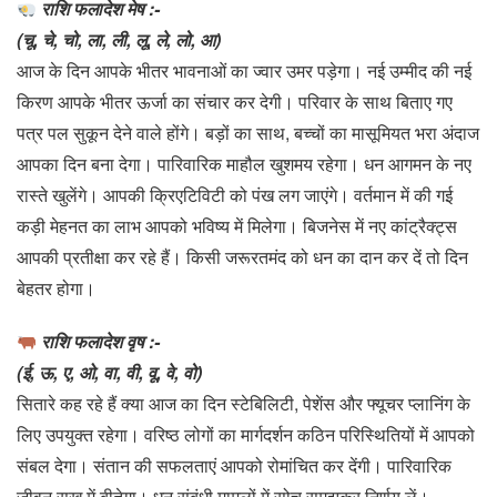
राशि फलादेश मेष :-
(चू, चे, चो, ला, ली, लू, ले, लो, आ)
आज के दिन आपके भीतर भावनाओं का ज्वार उमर पड़ेगा। नई उम्मीद की नई
किरण आपके भीतर ऊर्जा का संचार कर देगी। परिवार के साथ बिताए गए
पत्र पल सुकून देने वाले होंगे। बड़ों का साथ, बच्चों का मासूमियत भरा अंदाज
आपका दिन बना देगा। पारिवारिक माहौल खुशमय रहेगा। धन आगमन के नए
रास्ते खुलेंगे। आपकी क्रिएटिविटी को पंख लग जाएंगे। वर्तमान में की गई
कड़ी मेहनत का लाभ आपको भविष्य में मिलेगा। बिजनेस में नए कांट्रैक्ट्स
आपकी प्रतीक्षा कर रहे हैं। किसी जरूरतमंद को धन का दान कर दें तो दिन
बेहतर होगा।
राशि फलादेश वृष :-
(ई, ऊ, ए, ओ, वा, वी, वू, वे, वो)
सितारे कह रहे हैं क्या आज का दिन स्टेबिलिटी, पेशेंस और फ्यूचर प्लानिंग के
लिए उपयुक्त रहेगा। वरिष्ठ लोगों का मार्गदर्शन कठिन परिस्थितियों में आपको
संबल देगा। संतान की सफलताएं आपको रोमांचित कर देंगी। पारिवारिक
जीवन सुख में बीतेगा। धन संबंधी मामलों में सोच समझकर निर्णय लें।