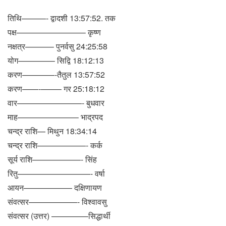
तिथि———- द्वादशी 13:57:52. तक
पक्ष————————– कृष्ण
नक्षत्र———– पुनर्वसु 24:25:58
योग————– सिद्वि 18:12:13
करण————-तैतुल 13:57:52
करण——‐——– गर 25:18:12
वार————————- बुधवार
माह———————– भाद्रपद
चन्द्र राशि— मिथुन 18:34:14
चन्द्र राशि——————- कर्क
सूर्य राशि——————- सिंह
रितु—————————- वर्षा
आयन—————— दक्षिणायण
संवत्सर——————- विश्वावसु
संवत्सर (उत्तर) ————–सिद्धार्थी