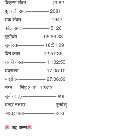
विक्रम संवत—————- 2082
गुजराती संवत–‐———– 2081
शक संवत——————-1947
कलि संवत—————– 5126
सूर्योदय—————- 05:53:33
सूर्यास्त—————– 18:51:09
दिन काल————– 12:57:35
रात्री काल————– 11:02:53
चंद्रास्त—————– 17:05:10
चंद्रोदय—————– 27:36:39
लग्न—- सिंह 3°3′ , 123°3′
सूर्य नक्षत्र——————— मघा
चन्द्र नक्षत्र—————— पुनर्वसु
नक्षत्र पाया——————- रजत
पद, चरण