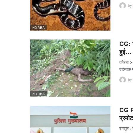
by
KORBA
CG: ख
हुई…
कोरबा :-
दर्दनाक
by
KORBA
CG P
प्रम
रायपुर :