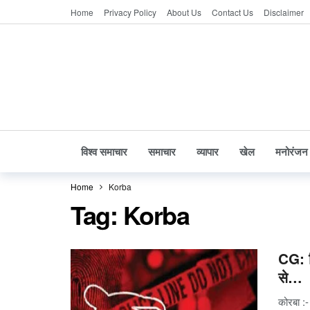
Home
Privacy Policy
About Us
Contact Us
Disclaimer
विश्व समाचार
समाचार
व्यापार
खेल
मनोरंजन
Home
Korba
Tag:
Korba
CG: फ
से…
कोरबा :-