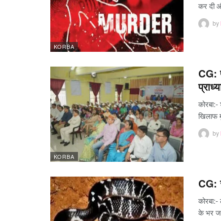
कर दी औ
by
KORBA
CG: प
प्राध
कोरबा:- 
खिलाफ म
by
KORBA
CG: स
कोरबा:- 
के भर ज