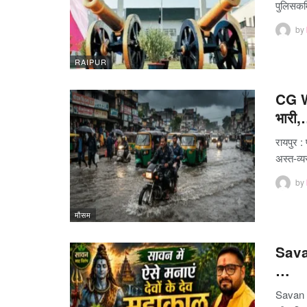
पुलिसकर्
by
RAIPUR
CG We
भारी
रायपुर :
अस्त-व्
by
मौसम
Savan
…
Savan 2