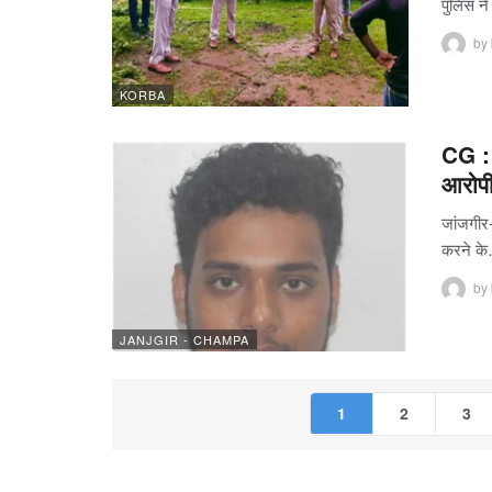
पुलिस न
by
KORBA
CG : 
आरोप
जांजगीर-
करने क
by
JANJGIR - CHAMPA
1
2
3