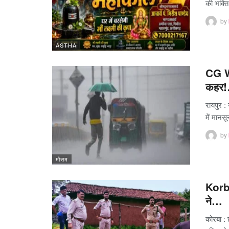
की भक्त
by
ASTHA
CG We
कहर
रायपुर :
में मान
by
मौसम
Korba
ने…
कोरबा : 