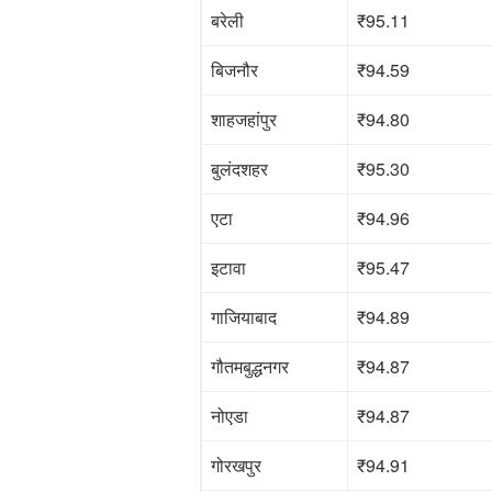
बरेली
₹95.11
बिजनौर
₹94.59
शाहजहांपुर
₹94.80
बुलंदशहर
₹95.30
एटा
₹94.96
इटावा
₹95.47
गाजियाबाद
₹94.89
गौतमबुद्धनगर
₹94.87
नोएडा
₹94.87
गोरखपुर
₹94.91