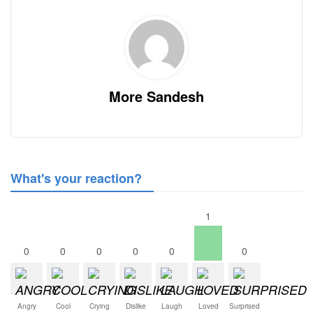
More Sandesh
What's your reaction?
1
0
0
0
0
0
0
Angry
Cool
Crying
Dislike
Laugh
Loved
Surprised