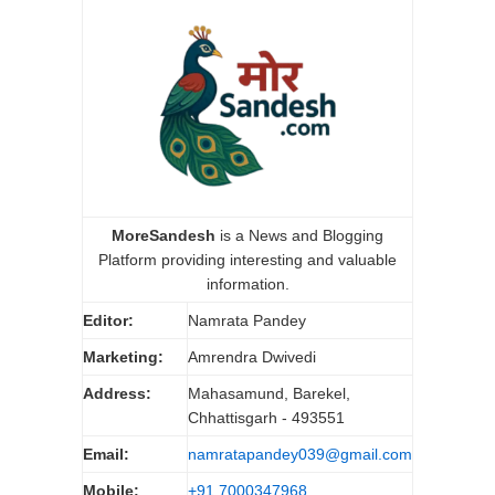
MoreSandesh
is a News and Blogging
Platform providing interesting and valuable
information.
Editor:
Namrata Pandey
Marketing:
Amrendra Dwivedi
Address:
Mahasamund, Barekel,
Chhattisgarh - 493551
Email:
namratapandey039@gmail.com
Mobile:
+91 7000347968