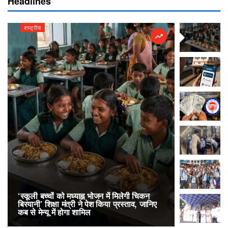
Headlines
राष्ट्रीय
राष्ट्रीय
‘स्कूली बच्चों को मध्याह्न भोजन में मिलेगी चिकन
RailOne App
बिरयानी’ शिक्षा मंत्री ने पेश किया प्रस्ताव, जानिए
लोकप्रिय, एक
कब से मेन्यू में होगा शामिल
अनारक्षित 