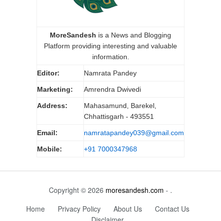
MoreSandesh
is a News and Blogging
Platform providing interesting and valuable
information.
Editor:
Namrata Pandey
Marketing:
Amrendra Dwivedi
Address:
Mahasamund, Barekel,
Chhattisgarh - 493551
Email:
namratapandey039@gmail.com
Mobile:
+91 7000347968
Copyright © 2026
moresandesh.com
- .
Home
Privacy Policy
About Us
Contact Us
Disclaimer