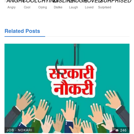
Angry
Cool
Crying
Dislike
Laugh
Loved
Surprised
Related Posts
JOB - NOKARI
246