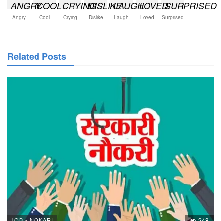
Angry
Cool
Crying
Dislike
Laugh
Loved
Surprised
Related Posts
JOB - NOKARI
248