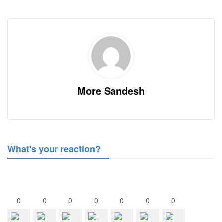
More Sandesh
What's your reaction?
0
0
0
0
0
0
0