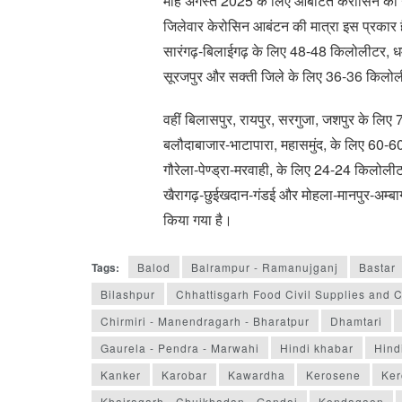
माह अगस्त 2025 के लिए आबंटित केरोसिन का उ
जिलेवार केरोसिन आबंटन की मात्रा इस प्रकार है- 
सारंगढ़-बिलाईगढ़ के लिए 48-48 किलोलीटर, धमतरी,
सूरजपुर और सक्ती जिले के लिए 36-36 किलोल
वहीं बिलासपुर, रायपुर, सरगुजा, जशपुर के ल
बलौदाबाजार-भाटापारा, महासमुंद, के लिए 60-6
गौरेला-पेण्ड्रा-मरवाही, के लिए 24-24 किलोली
खैरागढ़-छुईखदान-गंडई और मोहला-मानपुर-अम्ब
किया गया है।
Tags:
Balod
Balrampur - Ramanujganj
Bastar
Bilashpur
Chhattisgarh Food Civil Supplies and 
Chirmiri - Manendragarh - Bharatpur
Dhamtari
Gaurela - Pendra - Marwahi
Hindi khabar
Hind
Kanker
Karobar
Kawardha
Kerosene
Ker
Khairagarh - Chuikhadan - Gandai
Kondagaon