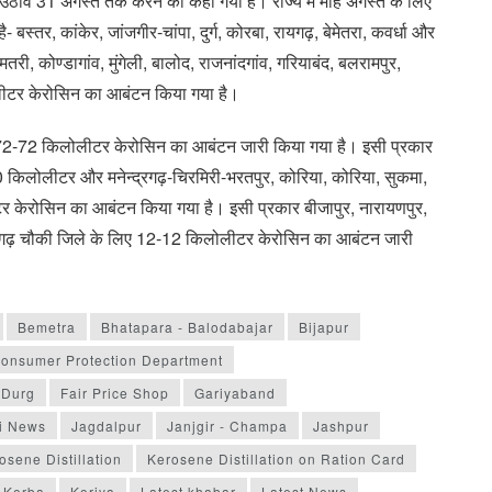
ठाव 31 अगस्त तक करने को कहा गया है। राज्य में माह अगस्त के लिए
बस्तर, कांकेर, जांजगीर-चांपा, दुर्ग, कोरबा, रायगढ़, बेमेतरा, कवर्धा और
 कोण्डागांव, मुंगेली, बालोद, राजनांदगांव, गरियाबंद, बलरामपुर,
ीटर केरोसिन का आबंटन किया गया है।
िए 72-72 किलोलीटर केरोसिन का आबंटन जारी किया गया है। इसी प्रकार
0 किलोलीटर और मनेन्द्रगढ़-चिरमिरी-भरतपुर, कोरिया, कोरिया, सुकमा,
टर केरोसिन का आबंटन किया गया है। इसी प्रकार बीजापुर, नारायणपुर,
ागढ़ चौकी जिले के लिए 12-12 किलोलीटर केरोसिन का आबंटन जारी
Bemetra
Bhatapara - Balodabajar
Bijapur
Consumer Protection Department
Durg
Fair Price Shop
Gariyaband
i News
Jagdalpur
Janjgir - Champa
Jashpur
osene Distillation
Kerosene Distillation on Ration Card
Korba
Koriya
Latest khabar
Latest News