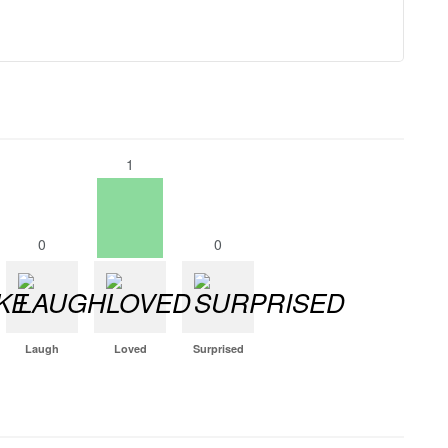
1
0
0
Laugh
Loved
Surprised