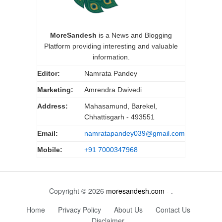
MoreSandesh
is a News and Blogging
Platform providing interesting and valuable
information.
Editor:
Namrata Pandey
Marketing:
Amrendra Dwivedi
Address:
Mahasamund, Barekel,
Chhattisgarh - 493551
Email:
namratapandey039@gmail.com
Mobile:
+91 7000347968
Copyright © 2026
moresandesh.com
- .
Home
Privacy Policy
About Us
Contact Us
Disclaimer