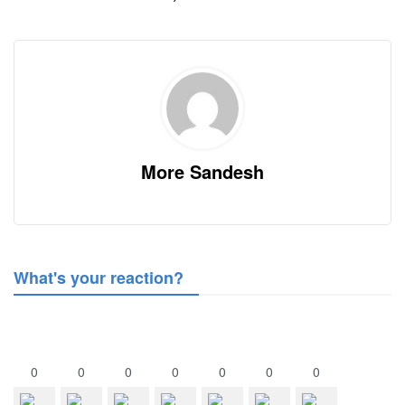
More Sandesh
What's your reaction?
0
0
0
0
0
0
0