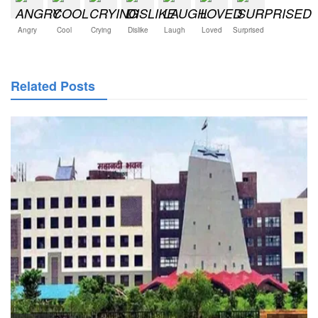
Angry
Cool
Crying
Dislike
Laugh
Loved
Surprised
Related Posts