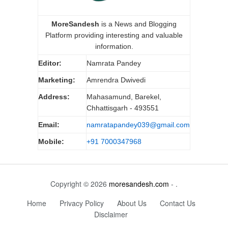
MoreSandesh
is a News and Blogging
Platform providing interesting and valuable
information.
Editor:
Namrata Pandey
Marketing:
Amrendra Dwivedi
Address:
Mahasamund, Barekel,
Chhattisgarh - 493551
Email:
namratapandey039@gmail.com
Mobile:
+91 7000347968
Copyright © 2026
moresandesh.com
- .
Home
Privacy Policy
About Us
Contact Us
Disclaimer