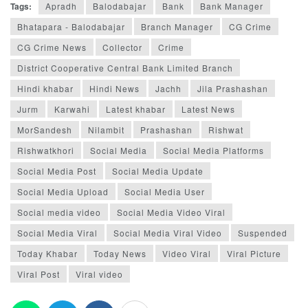
Tags:
Apradh
Balodabajar
Bank
Bank Manager
Bhatapara - Balodabajar
Branch Manager
CG Crime
CG Crime News
Collector
Crime
District Cooperative Central Bank Limited Branch
Hindi khabar
Hindi News
Jachh
Jila Prashashan
Jurm
Karwahi
Latest khabar
Latest News
MorSandesh
Nilambit
Prashashan
Rishwat
Rishwatkhori
Social Media
Social Media Platforms
Social Media Post
Social Media Update
Social Media Upload
Social Media User
Social media video
Social Media Video Viral
Social Media Viral
Social Media Viral Video
Suspended
Today Khabar
Today News
Video Viral
Viral Picture
Viral Post
Viral video