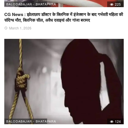
BALODABAJAR - BHATAPARA
225
CG News : झोलाछाप डॉक्टर के क्लिनिक में इंजेक्शन के बाद गर्भवती महिला की
संदिग्ध मौत, क्लिनिक सील, अवैध दवाइयां और गांजा बरामद
March 1, 2026
BALODABAJAR - BHATAPARA
124