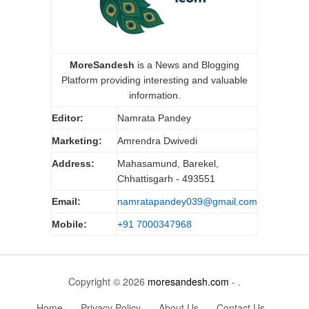
MoreSandesh
is a News and Blogging
Platform providing interesting and valuable
information.
Editor:
Namrata Pandey
Marketing:
Amrendra Dwivedi
Address:
Mahasamund, Barekel,
Chhattisgarh - 493551
Email:
namratapandey039@gmail.com
Mobile:
+91 7000347968
Copyright © 2026
moresandesh.com
- .
Home
Privacy Policy
About Us
Contact Us