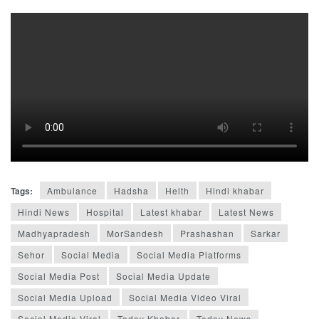
Tags:
Ambulance
Hadsha
Helth
Hindi khabar
Hindi News
Hospital
Latest khabar
Latest News
Madhyapradesh
MorSandesh
Prashashan
Sarkar
Sehor
Social Media
Social Media Platforms
Social Media Post
Social Media Update
Social Media Upload
Social Media Video Viral
Social Media Viral
Today Khabar
Today News