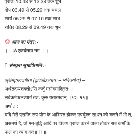
प्रात: 10.48 से 12.28 तक शुभ
दोप 03.49 से 05.29 तक चंचल
सायं 05.29 से 07.10 तक लाभ
रात्रि 08.29 से 09.49 तक शुभ ।
आज का मंत्र
:-
।। ॐ एकदंताय नम: ।।

संस्कृत सुभाषितानि :-
श्रीमद्भगवतगीता (द्वादशोऽध्यायः – भक्तियोग:) –
अथैतदप्यशक्तोऽसि कर्तुं मद्योगमाश्रितः ।
सर्वकर्मफलत्यागं ततः कुरु यतात्मवान् ॥१२- ११॥
अर्थात :
यदि मेरी प्राप्ति रूप योग के आश्रित होकर उपर्युक्त साधन को करने में भी तू
असमर्थ है, तो मन-बुद्धि आदि पर विजय प्राप्त करने वाला होकर सब कर्मों के
फल का त्याग कर॥11॥