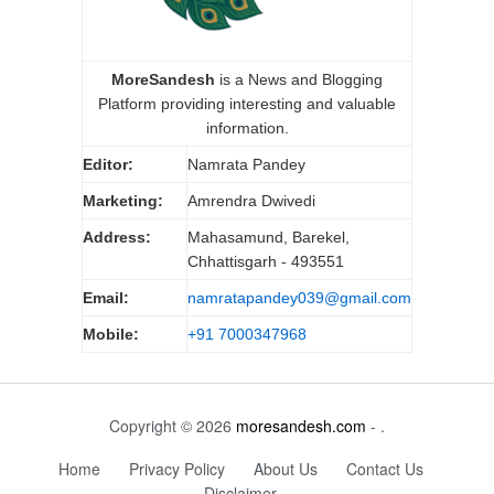
MoreSandesh
is a News and Blogging
Platform providing interesting and valuable
information.
Editor:
Namrata Pandey
Marketing:
Amrendra Dwivedi
Address:
Mahasamund, Barekel,
Chhattisgarh - 493551
Email:
namratapandey039@gmail.com
Mobile:
+91 7000347968
Copyright © 2026
moresandesh.com
- .
Home
Privacy Policy
About Us
Contact Us
Disclaimer