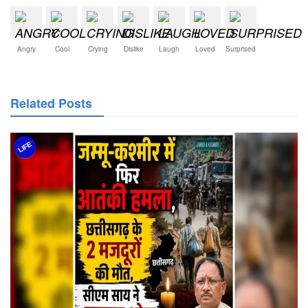
Angry
Cool
Crying
Dislike
Laugh
Loved
Surprised
Related Posts
LIFE