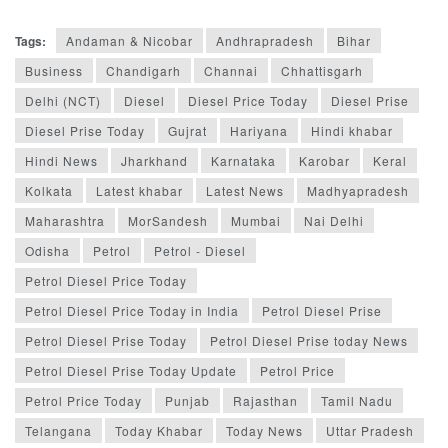
Tags:
Andaman & Nicobar
Andhrapradesh
Bihar
Business
Chandigarh
Channai
Chhattisgarh
Delhi (NCT)
Diesel
Diesel Price Today
Diesel Prise
Diesel Prise Today
Gujrat
Hariyana
Hindi khabar
Hindi News
Jharkhand
Karnataka
Karobar
Keral
Kolkata
Latest khabar
Latest News
Madhyapradesh
Maharashtra
MorSandesh
Mumbai
Nai Delhi
Odisha
Petrol
Petrol - Diesel
Petrol Diesel Price Today
Petrol Diesel Price Today in India
Petrol Diesel Prise
Petrol Diesel Prise Today
Petrol Diesel Prise today News
Petrol Diesel Prise Today Update
Petrol Price
Petrol Price Today
Punjab
Rajasthan
Tamil Nadu
Telangana
Today Khabar
Today News
Uttar Pradesh