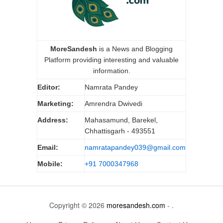
MoreSandesh
is a News and Blogging
Platform providing interesting and valuable
information.
Editor:
Namrata Pandey
Marketing:
Amrendra Dwivedi
Address:
Mahasamund, Barekel,
Chhattisgarh - 493551
Email:
namratapandey039@gmail.com
Mobile:
+91 7000347968
Copyright © 2026
moresandesh.com
- .