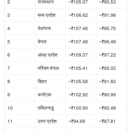
2
राजस्थान
~₹105.07
~₹90.53
3
मध्य प्रदेश
~₹106.62
~₹91.98
4
तेलंगाना
~₹107.46
~₹95.70
5
केरल
~₹107.48
~₹96.48
6
आंध्र प्रदेश
~₹109.37
~₹97.22
7
पश्चिम बंगाल
~₹105.41
~₹92.02
8
बिहार
~₹105.58
~₹91.82
9
कर्नाटक
~₹102.92
~₹90.99
10
तमिलनाडु
~₹100.90
~₹92.48
11
उत्तर प्रदेश
~₹94.69
~₹87.81