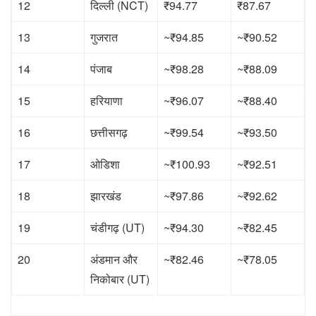
12
दिल्ली (NCT)
₹94.77
₹87.67
13
गुजरात
~₹94.85
~₹90.52
14
पंजाब
~₹98.28
~₹88.09
15
हरियाणा
~₹96.07
~₹88.40
16
छत्तीसगढ़
~₹99.54
~₹93.50
17
ओडिशा
~₹100.93
~₹92.51
18
झारखंड
~₹97.86
~₹92.62
19
चंडीगढ़ (UT)
~₹94.30
~₹82.45
20
अंडमान और
~₹82.46
~₹78.05
निकोबार (UT)