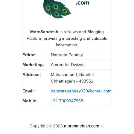
MoreSandesh
is a News and Blogging
Platform providing interesting and valuable
information.
Editor:
Namrata Pandey
Marketing:
Amrendra Dwivedi
Address:
Mahasamund, Barekel,
Chhattisgarh - 493551
Email:
namratapandey039@gmail.com
Mobile:
+91 7000347968
Copyright © 2026
moresandesh.com
- .