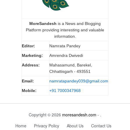
MoreSandesh
is a News and Blogging
Platform providing interesting and valuable
information.
Editor:
Namrata Pandey
Marketing:
Amrendra Dwivedi
Address:
Mahasamund, Barekel,
Chhattisgarh - 493551
Email:
namratapandey039@gmail.com
Mobile:
+91 7000347968
Copyright © 2026
moresandesh.com
- .
Home
Privacy Policy
About Us
Contact Us