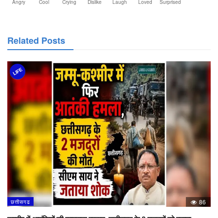
Angry
Cool
Crying
Dislike
Laugh
Loved
Surprised
Related Posts
LIFE
छत्तीसगढ
86